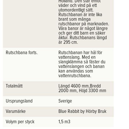
Holland. Den står emot
väder och vind på ett
utomordentligt sätt.
Rutschbanan är inte lika
brant som många
rutschbanor på marknaden.
Våra banor är något längre
och ger ditt barn en säker
åktur. Rutschbanans längd
är 295 cm.
Rutschbana forts.
Rutschbanan har hål för
vattenslang. Med en
slangklämma så fäster du
vattenslangen och banan
kan användas som
vattenrutschbana.
Totalmått
Längd 4600 mm,Bredd
2000 mm, Höjd 3300 mm
Ursprungsland
Sverige
Varumärke
Blue Rabbit by Hörby Bruk
Volym per styck
1,5 m3