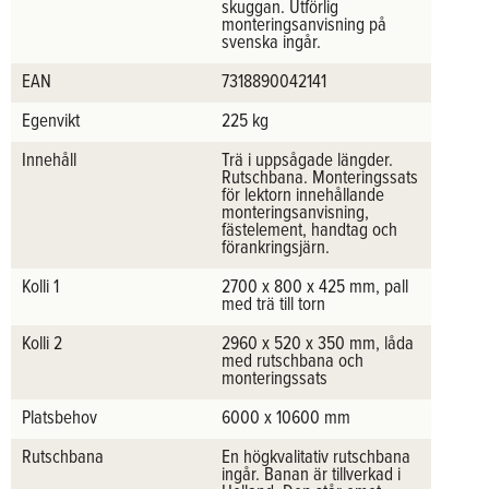
skuggan. Utförlig
monteringsanvisning på
svenska ingår.
EAN
7318890042141
Egenvikt
225 kg
Innehåll
Trä i uppsågade längder.
Rutschbana. Monteringssats
för lektorn innehållande
monteringsanvisning,
fästelement, handtag och
förankringsjärn.
Kolli 1
2700 x 800 x 425 mm, pall
med trä till torn
Kolli 2
2960 x 520 x 350 mm, låda
med rutschbana och
monteringssats
Platsbehov
6000 x 10600 mm
Rutschbana
En högkvalitativ rutschbana
ingår. Banan är tillverkad i