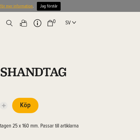
 för mer information
.
Jag förstår
0
SV
TSHANDTAG
Köp
tagen 25 x 160 mm. Passar till artiklarna