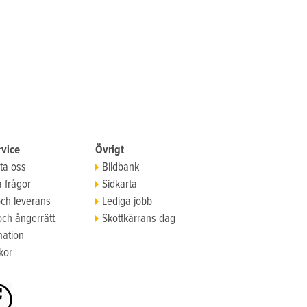
vice
Övrigt
ta oss
Bildbank
a frågor
Sidkarta
och leverans
Lediga jobb
och ångerrätt
Skottkärrans dag
ation
kor