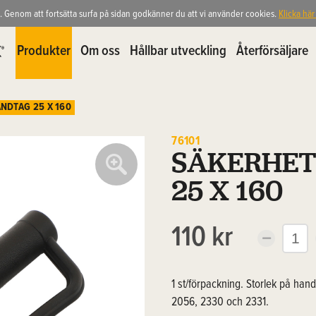
. Genom att fortsätta surfa på sidan godkänner du att vi använder cookies.
Klicka här
Produkter
Om oss
Hållbar utveckling
Återförsäljare
NDTAG 25 X 160
76101
SÄKERHE
25 X 160
110 kr
1 st/förpackning. Storlek på hand
2056, 2330 och 2331.