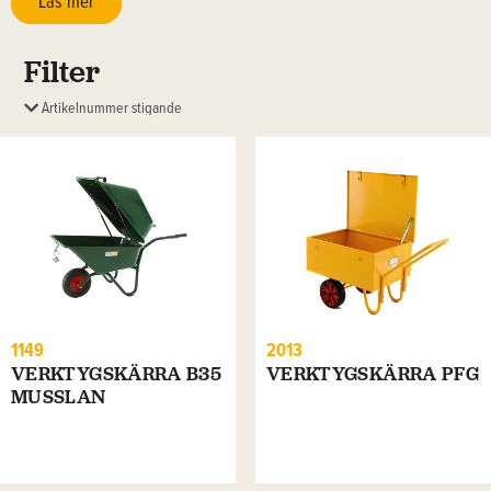
Läs mer
arbetsbänk då handtaget agerar som stöd. Detta ger en
ergonomiskt riktig arbetshöjd på 90 cm och ytan är försedd med
Filter
gummiduk för att underlätta arbetet.
Svensk kvalitet
Våra vagnar är svensktillverkade och tillverkas i Hörby, precis som
det varit i mer än 100 år. Våra produkter håller länge, vi erbjuder
reservdelar så att de kan repareras och kan komma till glädje över
generationer. Vi är mycket stolta över att föra svensk
hantverkstradition vidare in i framtiden.
1149
2013
VERKTYGSKÄRRA B35
VERKTYGSKÄRRA PFG
MUSSLAN