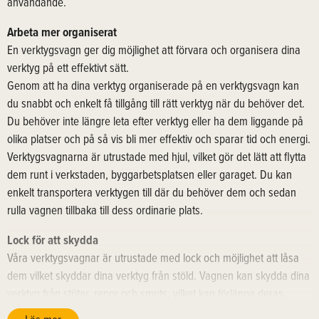
användande.
Arbeta mer organiserat
En verktygsvagn ger dig möjlighet att förvara och organisera dina
verktyg på ett effektivt sätt.
Genom att ha dina verktyg organiserade på en verktygsvagn kan
du snabbt och enkelt få tillgång till rätt verktyg när du behöver det.
Du behöver inte längre leta efter verktyg eller ha dem liggande på
olika platser och på så vis bli mer effektiv och sparar tid och energi.
Verktygsvagnarna är utrustade med hjul, vilket gör det lätt att flytta
dem runt i verkstaden, byggarbetsplatsen eller garaget. Du kan
enkelt transportera verktygen till där du behöver dem och sedan
rulla vagnen tillbaka till dess ordinarie plats.
Lock för att skydda
Våra verktygsvagnar är utrustade med lock och möjlighet att låsa
dem vilket skyddar dina verktyg från stöld. Vagnen kan skydda dina
verktyg från stötar, repor och smuts, vilket kan förlänga deras
livslängd. På några vagnar går även locket att använda som