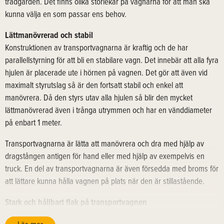
trädgården. Det finns olika storlekar på vagnarna för att man ska
kunna välja en som passar ens behov.
Lättmanövrerad och stabil
Konstruktionen av transportvagnarna är kraftig och de har
parallellstyrning för att bli en stabilare vagn. Det innebär att alla fyra
hjulen är placerade ute i hörnen på vagnen. Det gör att även vid
maximalt styrutslag så är den fortsatt stabil och enkel att
manövrera. Då den styrs utav alla hjulen så blir den mycket
lättmanövrerad även i trånga utrymmen och har en vänddiameter
på enbart 1 meter.
Transportvagnarna är lätta att manövrera och dra med hjälp av
dragstången antigen för hand eller med hjälp av exempelvis en
truck. En del av transportvagnarna är även försedda med broms för
att lättare kunna hålla vagnen på plats när den är stillastående.
Stark och hållbart flak på transportvagnen
Flaket består av filmbelagd plywood av korsvis limmade björkfaner,