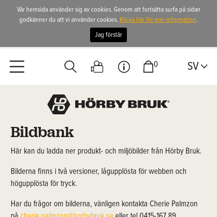
Vår hemsida använder sig av cookies. Genom att fortsätta surfa på sidan
godkänner du att vi använder cookies.
Klicka här för mer information
.
Jag förstår
0
SV
Bildbank
Här kan du ladda ner produkt- och miljöbilder från Hörby Bruk.
Bilderna finns i två versioner, lågupplösta för webben och
högupplösta för tryck.
Har du frågor om bilderna, vänligen kontakta Cherie Palmzon
på
cherie.palmzon@horbybruk.se
eller tel 0415-167 89.