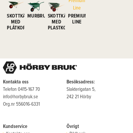
SKOTTKÄRROR
MURBRUKSKÄRROR
SKOTTKÄRROR
PREMIUM
MED
MED
LINE
PLÅTKORG
PLASTKORG
Kontakta oss
Besöksadress:
Telefon 0415-167 70
Slakterigatan 5,
info@horbybruk.se
242 21 Hörby
Org.nr 556016-6331
Kundservice
Övrigt