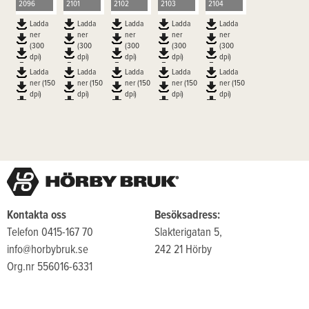
2096
2101
2102
2103
2104
Ladda
Ladda
Ladda
Ladda
Ladda
ner
ner
ner
ner
ner
(300
(300
(300
(300
(300
dpi)
dpi)
dpi)
dpi)
dpi)
Ladda
Ladda
Ladda
Ladda
Ladda
ner (150
ner (150
ner (150
ner (150
ner (150
dpi)
dpi)
dpi)
dpi)
dpi)
Kontakta oss
Besöksadress:
Telefon 0415-167 70
Slakterigatan 5,
info@horbybruk.se
242 21 Hörby
Org.nr 556016-6331