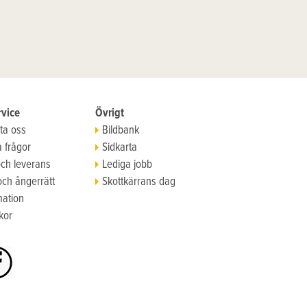
vice
Övrigt
ta oss
Bildbank
a frågor
Sidkarta
och leverans
Lediga jobb
och ångerrätt
Skottkärrans dag
ation
kor