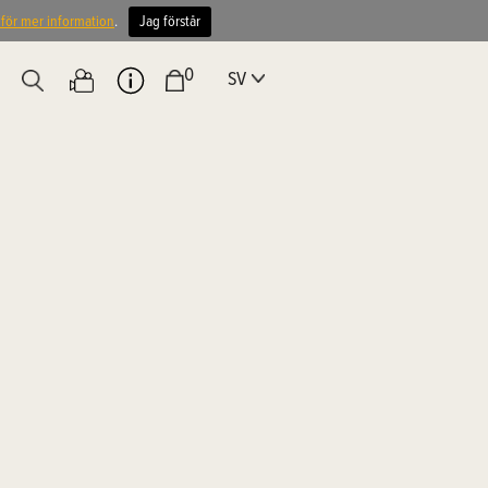
 för mer information
.
Jag förstår
0
SV