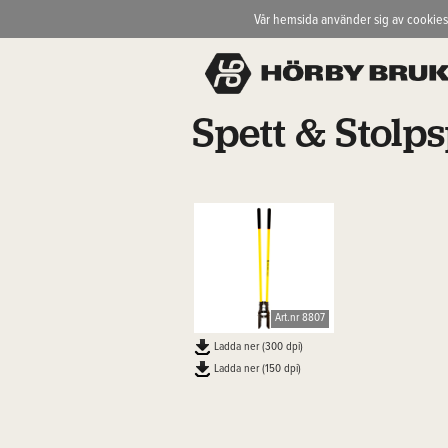
Vår hemsida använder sig av cookies
Spett & Stolp
Art.nr 8807
Ladda ner (300 dpi)
Ladda ner (150 dpi)