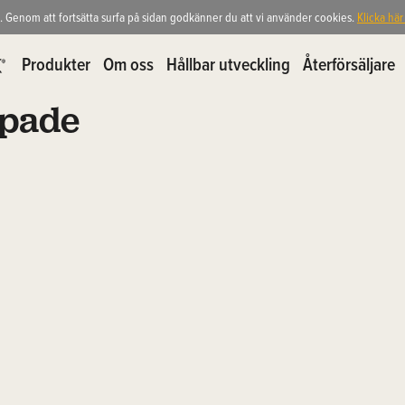
. Genom att fortsätta surfa på sidan godkänner du att vi använder cookies.
Klicka här
Produkter
Om oss
Hållbar utveckling
Återförsäljare
spade