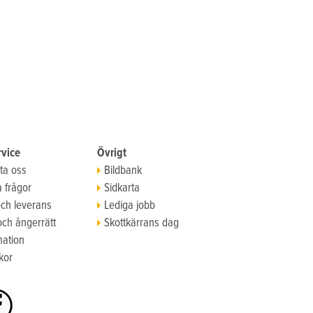
vice
Övrigt
ta oss
Bildbank
a frågor
Sidkarta
och leverans
Lediga jobb
och ångerrätt
Skottkärrans dag
ation
kor