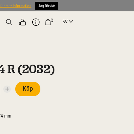
 för mer information
.
Jag förstår
0
SV
4 R (2032)
Köp
 74 mm