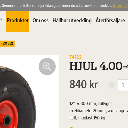
. Genom att fortsätta surfa på sidan godkänner du att vi använder cookies.
Klicka här
Produkter
Om oss
Hållbar utveckling
Återförsäljare
 (2032)
74122
HJUL 4.00-
840 kr
12", ᴓ 300 mm, rullager
axeldiameter20 mm, axellängd
Luft, maxlast 150 kg