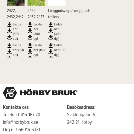
2422,
2422,
Långgodsvagn/Longgoods
2432,2442
2432,2442
trailers
Ladda
Ladda
Ladda
ner
ner
ner
(300
(300
(300
dpi)
dpi)
dpi)
Ladda
Ladda
Ladda
ner (150
ner (150
ner (150
dpi)
dpi)
dpi)
Kontakta oss
Besöksadress:
Telefon 0415-167 70
Slakterigatan 5,
info@horbybruk.se
242 21 Hörby
Org.nr 556016-6331