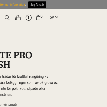
 för mer information
.
Jag förstår
0
SV
TE PRO
SH
rådar för kraftfull rengöring av
t svåra beläggningar som lav på grova och
te för polerade, slipade eller
onststen.
 envis smuts