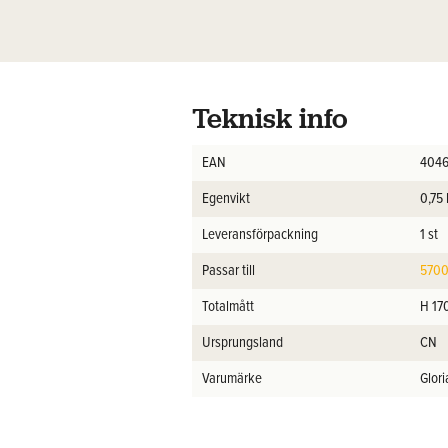
Teknisk info
EAN
4046
Egenvikt
0,75
Leveransförpackning
1 st
Passar till
5700
Totalmått
H 17
Ursprungsland
CN
Varumärke
Glori