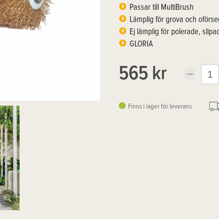
Passar till MultiBrush
Lämplig för grova och oförse
Ej lämplig för polerade, slipa
GLORIA
565 kr
Finns i lager för leverans