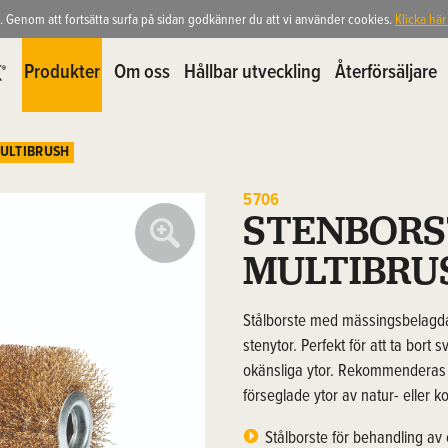
. Genom att fortsätta surfa på sidan godkänner du att vi använder cookies.
Klicka här
Produkter
Om oss
Hållbar utveckling
Återförsäljare
MULTIBRUSH
5706
STENBORS
MULTIBRU
Stålborste med mässingsbelagda t
stenytor. Perfekt för att ta bor
okänsliga ytor. Rekommenderas in
förseglade ytor av natur- eller k
Stålborste för behandling av