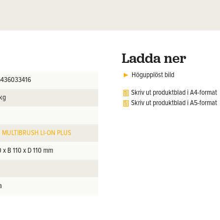
Ladda ner
Högupplöst bild
436033416
Skriv ut produktblad i A4-format
 kg
Skriv ut produktblad i A5-format
 MULTIBRUSH LI-ON PLUS
0 x B 110 x D 110 mm
a