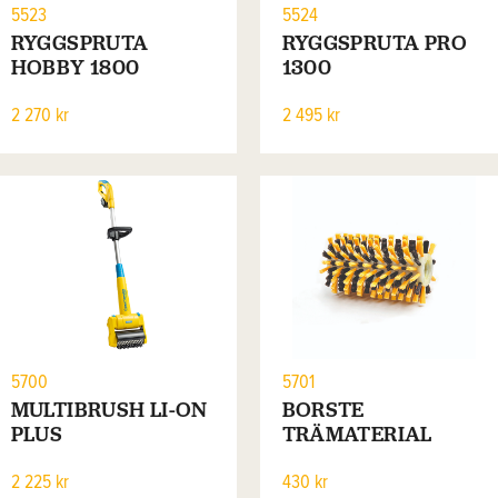
5523
5524
RYGGSPRUTA
RYGGSPRUTA PRO
HOBBY 1800
1300
2 270 kr
2 495 kr
5700
5701
MULTIBRUSH LI-ON
BORSTE
PLUS
TRÄMATERIAL
UNIVERSAL
2 225 kr
430 kr