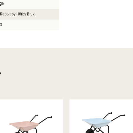
ige
 Rabbit by Hörby Bruk
m3
r