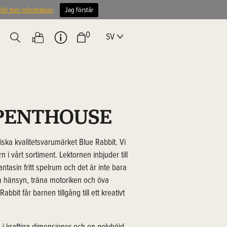
 för mer information
.
Jag förstår
0
SV
PENTHOUSE
iska kvalitetsvarumärket Blue Rabbit. Vi
n i vårt sortiment. Lektornen inbjuder till
antasin fritt spelrum och det är inte bara
isa hänsyn, träna motoriken och öva
bbit får barnen tillgång till ett kreativt