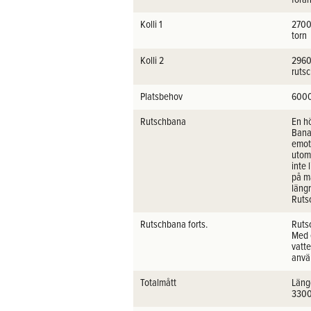
Kolli 1
2700 
torn
Kolli 2
2960
ruts
Platsbehov
6000
Rutschbana
En hö
Banan
emot
utom
inte
på m
längr
Ruts
Rutschbana forts.
Ruts
Med 
vatt
anvä
Totalmått
Läng
330