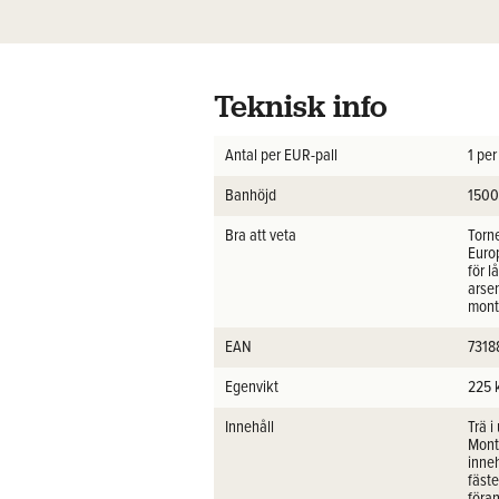
Teknisk info
Antal per EUR-pall
1 per
Banhöjd
150
Bra att veta
Torn
Euro
för l
arsen
mont
EAN
7318
Egenvikt
225 
Innehåll
Trä 
Monte
inne
fäst
föran