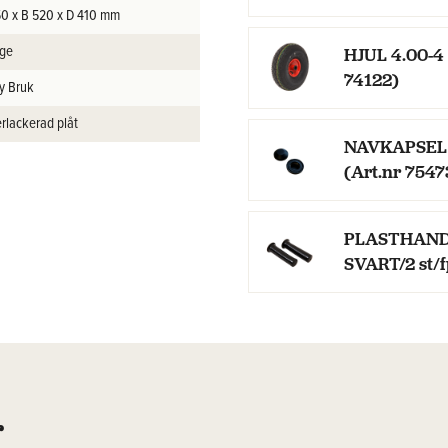
50 x B 520 x D 410 mm
ige
HJUL 4.00-4 
74122)
y Bruk
rlackerad plåt
NAVKAPSEL 
(Art.nr 7547
PLASTHANDT
SVART/2 st/f
r