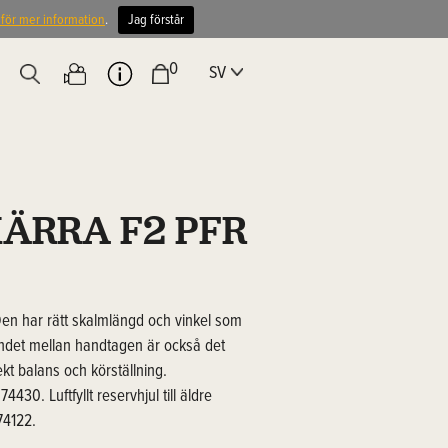
 för mer information
.
Jag förstår
0
SV
ÄRRA F2 PFR
 Den har rätt skalmlängd och vinkel som
ndet mellan handtagen är också det
ekt balans och körställning.
74430. Luftfyllt reservhjul till äldre
 74122.