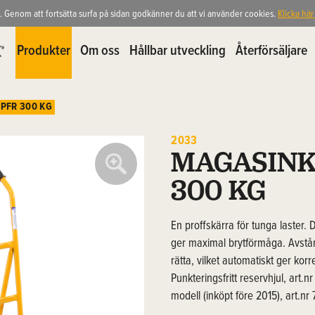
. Genom att fortsätta surfa på sidan godkänner du att vi använder cookies.
Klicka här
Produkter
Om oss
Hållbar utveckling
Återförsäljare
PFR 300 KG
2033
MAGASINK
300 KG
En proffskärra för tunga laster.
ger maximal brytförmåga. Avstå
rätta, vilket automatiskt ger korr
Punkteringsfritt reservhjul, art.nr 
modell (inköpt före 2015), art.nr