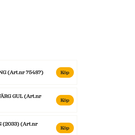
G (Art.nr 75487)
Köp
ÄRG GUL (Art.nr
Köp
 (2033) (Art.nr
Köp