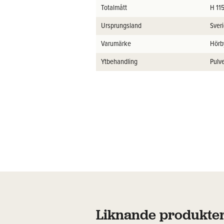
Totalmått
H 11
Ursprungsland
Sver
Varumärke
Hörb
Ytbehandling
Pulve
Liknande produkte