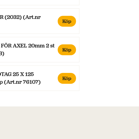
R (2032) (Art.nr
Köp
FÖR AXEL 20mm 2 st
Köp
3)
AG 25 X 125
Köp
p (Art.nr 76107)