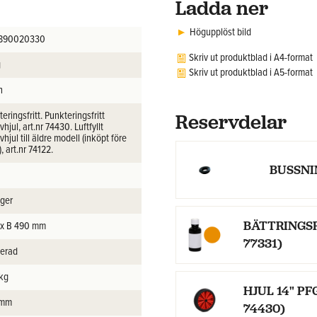
Ladda ner
Högupplöst bild
8890020330
Skriv ut produktblad i A4-format
g
Skriv ut produktblad i A5-format
n
eringsfritt. Punkteringsfritt
Reservdelar
vhjul, art.nr 74430. Luftfyllt
vhjul till äldre modell (inköpt före
, art.nr 74122.
BUSSNIN
ager
BÄTTRINGSF
 x B 490 mm
77331)
erad
kg
HJUL 14" PFG
 mm
74430)