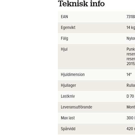
Teknisk info
EAN
731
Egenvikt
14 k
Fälg
Nylo
Hjul
Punkt
reser
reser
2015)
Hjuldimension
14"
Hjullager
Rull
Lastkniv
D 70
Leveransutförande
Mont
Max last
300 
Spårvidd
420