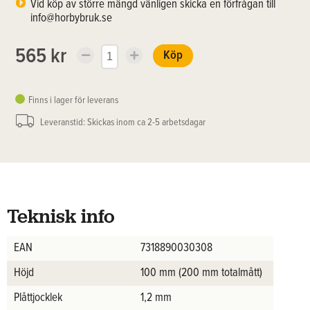
Vid köp av större mängd vänligen skicka en förfrågan till
info@horbybruk.se
565 kr
Köp
Finns i lager för leverans
Leveranstid: Skickas inom ca 2-5 arbetsdagar
Teknisk info
EAN
7318890030308
Höjd
100 mm (200 mm totalmått)
Plåttjocklek
1,2 mm