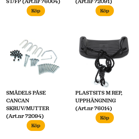
ST/FP (Art.nr 76004)
(Art.nr 72091)
Köp
Köp
SMÅDELS PÅSE
PLASTSITS M REP,
CANCAN
UPPHÄNGNING
SKRUV/MUTTER
(Art.nr 76014)
(Art.nr 72094)
Köp
Köp