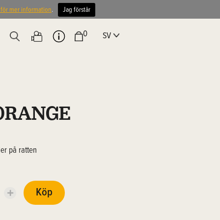
 för mer information
.
Jag förstår
0
SV
ORANGE
der på ratten
Köp