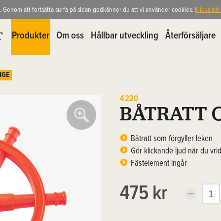
. Genom att fortsätta surfa på sidan godkänner du att vi använder cookies.
Klicka här
Produkter
Om oss
Hållbar utveckling
Återförsäljare
NGE
4220
BÅTRATT 
Båtratt som förgyller leken
Gör klickande ljud när du vri
Fästelement ingår
475 kr