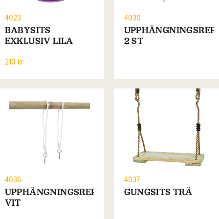
4023
4030
BABYSITS
UPPHÄNGNINGSREP
EXKLUSIV LILA
2 ST
210 kr
4036
4037
UPPHÄNGNINGSREP
GUNGSITS TRÄ
VIT