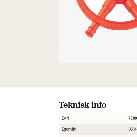
Teknisk info
EAN
7318
Egenvikt
0.7 k