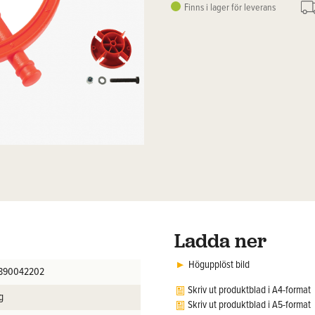
Finns i lager för leverans
Ladda ner
Högupplöst bild
890042202
Skriv ut produktblad i A4-format
g
Skriv ut produktblad i A5-format