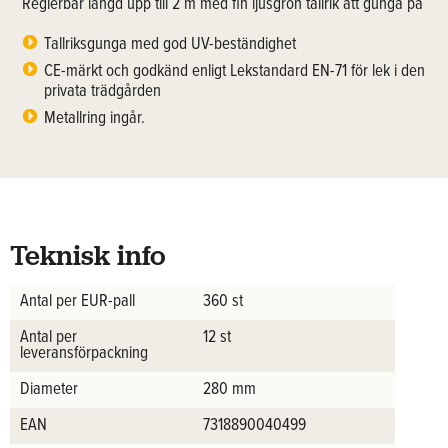
Reglerbar längd upp till 2 m med fin ljusgrön tallrik att gunga på
Tallriksgunga med god UV-beständighet
CE-märkt och godkänd enligt Lekstandard EN-71 för lek i den
privata trädgården
Metallring ingår.
Teknisk info
Antal per EUR-pall
360 st
Antal per
12 st
leveransförpackning
Diameter
280 mm
EAN
7318890040499