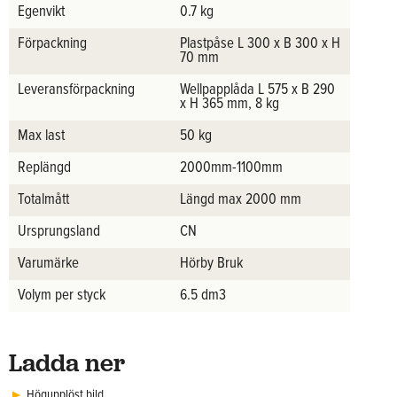
Egenvikt
0.7 kg
Förpackning
Plastpåse L 300 x B 300 x H
70 mm
Leveransförpackning
Wellpapplåda L 575 x B 290
x H 365 mm, 8 kg
Max last
50 kg
Replängd
2000mm-1100mm
Totalmått
Längd max 2000 mm
Ursprungsland
CN
Varumärke
Hörby Bruk
Volym per styck
6.5 dm3
Ladda ner
Högupplöst bild