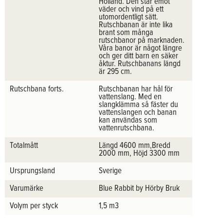
Holland. Den står emot
väder och vind på ett
utomordentligt sätt.
Rutschbanan är inte lika
brant som många
rutschbanor på marknaden.
Våra banor är något längre
och ger ditt barn en säker
åktur. Rutschbanans längd
är 295 cm.
Rutschbana forts.
Rutschbanan har hål för
vattenslang. Med en
slangklämma så fäster du
vattenslangen och banan
kan användas som
vattenrutschbana.
Totalmått
Längd 4600 mm,Bredd
2000 mm, Höjd 3300 mm
Ursprungsland
Sverige
Varumärke
Blue Rabbit by Hörby Bruk
Volym per styck
1,5 m3