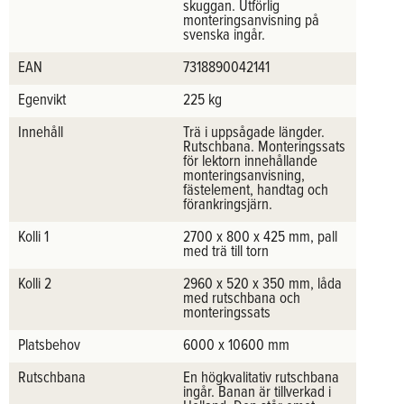
skuggan. Utförlig
monteringsanvisning på
svenska ingår.
EAN
7318890042141
Egenvikt
225 kg
Innehåll
Trä i uppsågade längder.
Rutschbana. Monteringssats
för lektorn innehållande
monteringsanvisning,
fästelement, handtag och
förankringsjärn.
Kolli 1
2700 x 800 x 425 mm, pall
med trä till torn
Kolli 2
2960 x 520 x 350 mm, låda
med rutschbana och
monteringssats
Platsbehov
6000 x 10600 mm
Rutschbana
En högkvalitativ rutschbana
ingår. Banan är tillverkad i