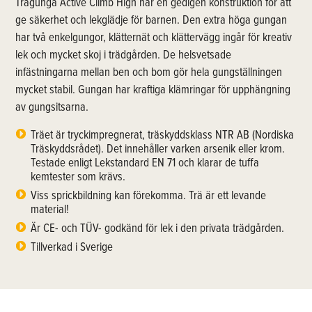
Trägunga Active Climb High har en gedigen konstruktion för att
ge säkerhet och lekglädje för barnen. Den extra höga gungan
har två enkelgungor, klätternät och klättervägg ingår för kreativ
lek och mycket skoj i trädgården. De helsvetsade
infästningarna mellan ben och bom gör hela gungställningen
mycket stabil. Gungan har kraftiga klämringar för upphängning
av gungsitsarna.
Träet är tryckimpregnerat, träskyddsklass NTR AB (Nordiska
Träskyddsrådet). Det innehåller varken arsenik eller krom.
Testade enligt Lekstandard EN 71 och klarar de tuffa
kemtester som krävs.
Viss sprickbildning kan förekomma. Trä är ett levande
material!
Är CE- och TÜV- godkänd för lek i den privata trädgården.
Tillverkad i Sverige