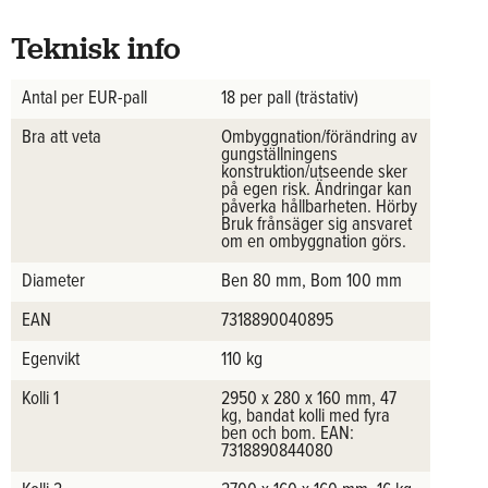
Teknisk info
Antal per EUR-pall
18 per pall (trästativ)
Bra att veta
Ombyggnation/förändring av
gungställningens
konstruktion/utseende sker
på egen risk. Ändringar kan
påverka hållbarheten. Hörby
Bruk frånsäger sig ansvaret
om en ombyggnation görs.
Diameter
Ben 80 mm, Bom 100 mm
EAN
7318890040895
Egenvikt
110 kg
Kolli 1
2950 x 280 x 160 mm, 47
kg, bandat kolli med fyra
ben och bom. EAN:
7318890844080