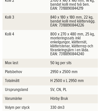
Kolli 2
2700 x 160 x 160 mm, 16 kg,
bandat kolli med två ben.
EAN: 7318890844219
Kolli 3
840 x 180 x 180 mm, 22 kg,
bandat kolli med klättervägg.
EAN: 7318890844226
Kolli 4
800 x 270 x 480 mm, 25 kg,
monteringssats inkl
enkelgungor, klätternät,
klätterstenar, klätterrep och
förankringsjärn i en låda.
EAN: 7318890844240
Max last
50 kg per sits
Platsbehov
2950 x 2500 mm
Totalmått
H 2500 x L 2950 mm
Ursprungsland
SV, CN, PL
Varumärke
Hörby Bruk
Volym per styck
330 dm3