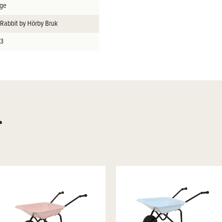
ige
 Rabbit by Hörby Bruk
m3
r