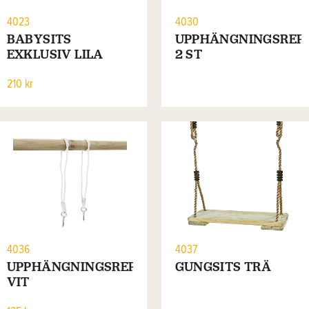
4023
4030
BABYSITS
UPPHÄNGNINGSREP
EXKLUSIV LILA
2 ST
210 kr
4036
4037
UPPHÄNGNINGSREP
GUNGSITS TRÄ
VIT