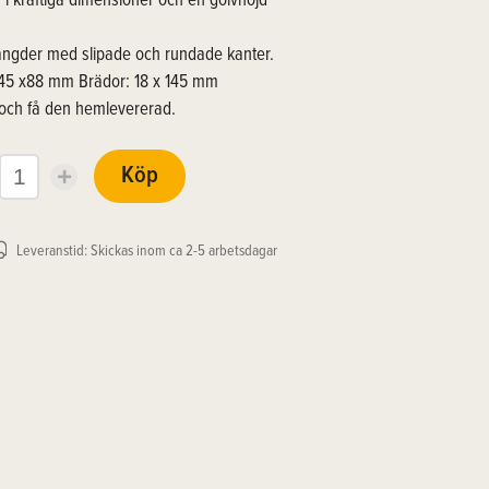
 i kraftiga dimensioner och en golvhöjd
 längder med slipade och rundade kanter.
 45 x88 mm Brädor: 18 x 145 mm
 och få den hemlevererad.
Köp
Leveranstid: Skickas inom ca 2-5 arbetsdagar