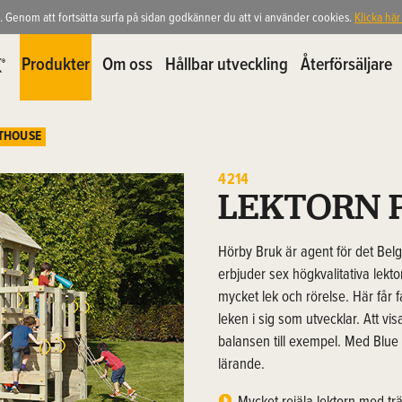
. Genom att fortsätta surfa på sidan godkänner du att vi använder cookies.
Klicka här
Produkter
Om oss
Hållbar utveckling
Återförsäljare
THOUSE
4214
LEKTORN 
Hörby Bruk är agent för det Belg
erbjuder sex högkvalitativa lektor
mycket lek och rörelse. Här får f
leken i sig som utvecklar. Att v
balansen till exempel. Med Blue Ra
lärande.