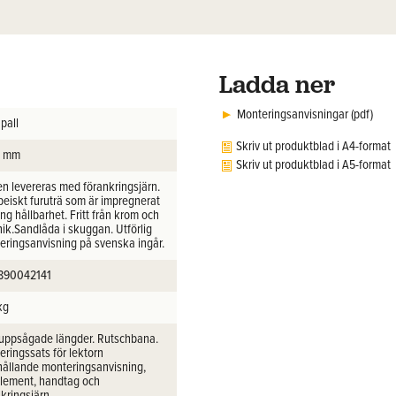
Ladda ner
Monteringsanvisningar (pdf)
 pall
Skriv ut produktblad i A4-format
0 mm
Skriv ut produktblad i A5-format
en levereras med förankringsjärn.
peiskt furuträ som är impregnerat
ång hållbarhet. Fritt från krom och
ik.Sandlåda i skuggan. Utförlig
eringsanvisning på svenska ingår.
890042141
kg
i uppsågade längder. Rutschbana.
ringssats för lektorn
hållande monteringsanvisning,
element, handtag och
kringsjärn.