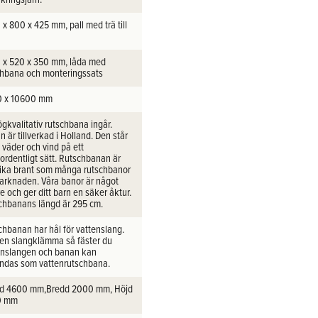
x 800 x 425 mm, pall med trä till
 x 520 x 350 mm, låda med
chbana och monteringssats
 x 10600 mm
gkvalitativ rutschbana ingår.
 är tillverkad i Holland. Den står
 väder och vind på ett
ordentligt sätt. Rutschbanan är
 lika brant som många rutschbanor
arknaden. Våra banor är något
e och ger ditt barn en säker åktur.
chbanans längd är 295 cm.
chbanan har hål för vattenslang.
en slangklämma så fäster du
enslangen och banan kan
ndas som vattenrutschbana.
d 4600 mm,Bredd 2000 mm, Höjd
0 mm