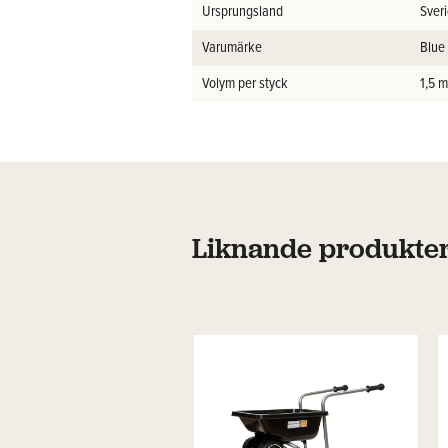
Ursprungsland
Sver
Varumärke
Blue
Volym per styck
1,5 
Liknande produkte