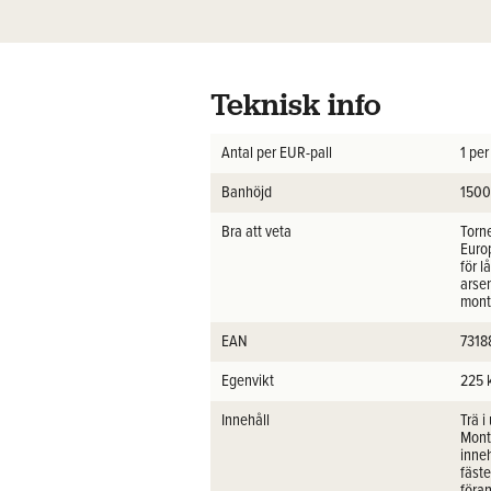
Teknisk info
Antal per EUR-pall
1 per
Banhöjd
150
Bra att veta
Torn
Euro
för l
arsen
mont
EAN
7318
Egenvikt
225 
Innehåll
Trä 
Monte
inne
fäst
föran