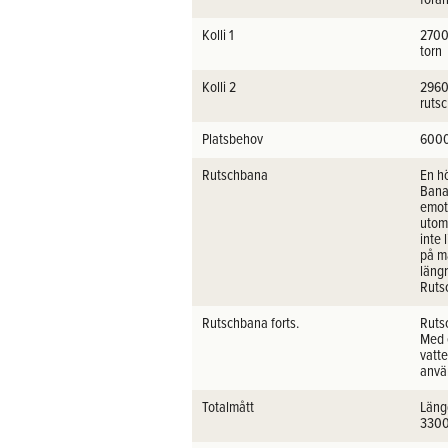
Kolli 1
2700 
torn
Kolli 2
2960
ruts
Platsbehov
6000
Rutschbana
En hö
Banan
emot
utom
inte
på m
längr
Ruts
Rutschbana forts.
Ruts
Med 
vatt
anvä
Totalmått
Läng
330