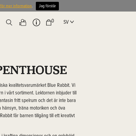
 för mer information
.
Jag förstår
0
SV
PENTHOUSE
iska kvalitetsvarumärket Blue Rabbit. Vi
n i vårt sortiment. Lektornen inbjuder till
antasin fritt spelrum och det är inte bara
isa hänsyn, träna motoriken och öva
bbit får barnen tillgång till ett kreativt