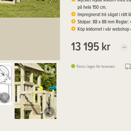
Mycket rejäla lektorn med trä
på hela 150 cm.
Impregnerat trä sågat i rätt
Stolpar: 88 x 88 mm Reglar:
Köp lektornet i vår webshop
13 195 kr
Finns i lager för leverans