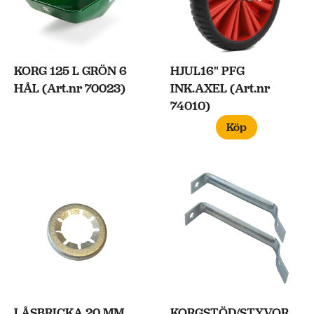
KORG 125 L GRÖN 6
HJUL16" PFG
HÅL (Art.nr 70023)
INK.AXEL (Art.nr
74010)
Köp
LÅSBRICKA 20 MM
KORGSTÖD/STYVOR