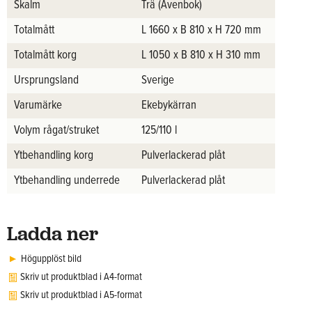
Skalm
Trä (Avenbok)
Totalmått
L 1660 x B 810 x H 720 mm
Totalmått korg
L 1050 x B 810 x H 310 mm
Ursprungsland
Sverige
Varumärke
Ekebykärran
Volym rågat/struket
125/110 l
Ytbehandling korg
Pulverlackerad plåt
Ytbehandling underrede
Pulverlackerad plåt
Ladda ner
Högupplöst bild
Skriv ut produktblad i A4-format
Skriv ut produktblad i A5-format