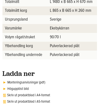
Totalmått
L 1480 x B 665 x H 670 mm
Totalmått korg
L 865 x B 665 x H 260 mm
Ursprungsland
Sverige
Varumärke
Ekebykärran
Volym rågat/struket
90/70 l
Ytbehandling korg
Pulverlackerad plåt
Ytbehandling underrede
Pulverlackerad plåt
Ladda ner
Monteringsanvisningar (pdf)
Högupplöst bild
Skriv ut produktblad i A4-format
Skriv ut produktblad i A5-format