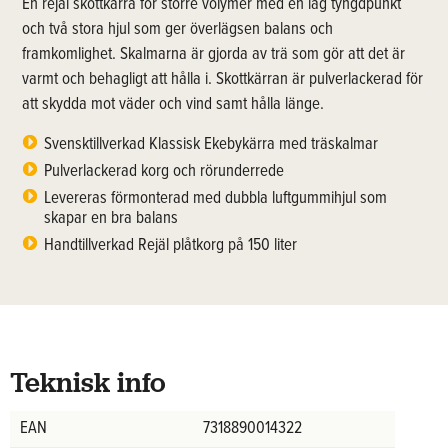
En rejäl skottkärra för större volymer med en låg tyngdpunkt
och två stora hjul som ger överlägsen balans och
framkomlighet. Skalmarna är gjorda av trä som gör att det är
varmt och behagligt att hålla i. Skottkärran är pulverlackerad för
att skydda mot väder och vind samt hålla länge.
Svensktillverkad Klassisk Ekebykärra med träskalmar
Pulverlackerad korg och rörunderrede
Levereras förmonterad med dubbla luftgummihjul som
skapar en bra balans
Handtillverkad Rejäl plåtkorg på 150 liter
Teknisk info
EAN
7318890014322