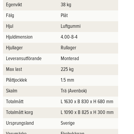
Egenvikt
38 kg
Fälg
Plåt
Hjul
Luftgummi
Hjuldimension
4.00-8-4
Hjullager
Rullager
Leveransutförande
Monterad
Max last
225 kg
Plåttjocklek
1.5 mm
Skalm
Trä (Avenbok)
Totalmått
L 1630 x B 830 x H 680 mm
Totalmått korg
L 1090 x B 825 x H 300 mm
Ursprungsland
Sverige