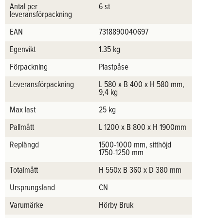
Antal per
6 st
leveransförpackning
EAN
7318890040697
Egenvikt
1.35 kg
Förpackning
Plastpåse
Leveransförpackning
L 580 x B 400 x H 580 mm,
9,4 kg
Max last
25 kg
Pallmått
L 1200 x B 800 x H 1900mm
Replängd
1500-1000 mm, sitthöjd
1750-1250 mm
Totalmått
H 550x B 360 x D 380 mm
Ursprungsland
CN
Varumärke
Hörby Bruk